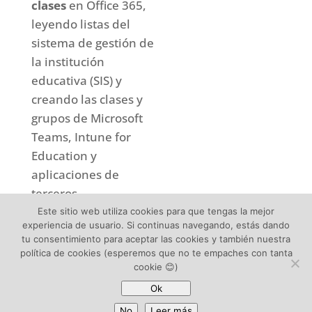
clases
en Office 365,
leyendo listas del
sistema de gestión de
la institución
educativa (SIS) y
creando las clases y
grupos de Microsoft
Teams, Intune for
Education y
aplicaciones de
terceros.
Este sitio web utiliza cookies para que tengas la mejor
La implantación,
experiencia de usuario. Si continuas navegando, estás dando
tu consentimiento para aceptar las cookies y también nuestra
dependiendo del
política de cookies (esperemos que no te empaches con tanta
volumen de alumnos,
cookie 😊)
la tipología del SIS de
Ok
origen y otras
No
Leer más