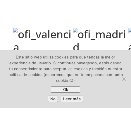
VALENCIA
MADRID
Este sitio web utiliza cookies para que tengas la mejor
experiencia de usuario. Si continuas navegando, estás dando
tu consentimiento para aceptar las cookies y también nuestra
Carrer Fundició, 79
C/ O'Donnell, 34
A
política de cookies (esperemos que no te empaches con tanta
46520, Port de Sagunt
28009 Madrid
A
cookie 😊)
(Valencia)
ESPAÑA
A
Ok
ESPAÑA
(+34) 917 893
C
No
Leer más
(+34) 962 698 064
823
6
(+34) 962 698 063
(+34) 962 698
3
063
L